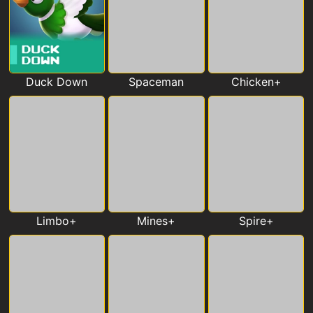
Duck Down
Spaceman
Chicken+
Limbo+
Mines+
Spire+