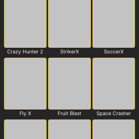
Crazy Hunter 2
StrikerX
SoccerX
Fly X
Fruit Blast
Space Crasher