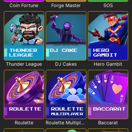
Coin Fortune
Forge Master
SOS
Thunder League
DJ Cakes
Hero Gambit
Roulette
Roulette Multiplayer
Baccarat