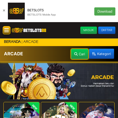
×
BETSLOTS
Download
BETSLOTS Mobile App
MASUK
DAFTAR
ARCADE
BERANDA
ARCADE
Kategori
Cari
NEW
NEW