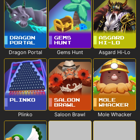
Dragon Portal
Gems Hunt
Asgard Hi-Lo
Plinko
Saloon Brawl
Mole Whacker