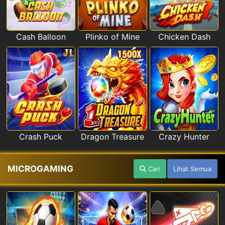
Cash Balloon
Plinko of Mine
Chicken Dash
Crash Puck
Dragon Treasure
Crazy Hunter
MICROGAMING
Cari
Lihat Semua