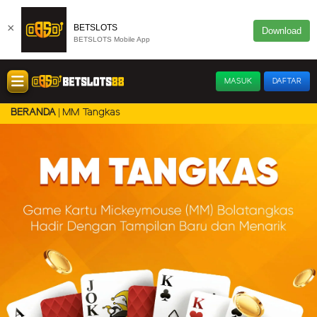
×
BETSLOTS
Download
BETSLOTS Mobile App
MASUK
DAFTAR
MM Tangkas
BERANDA