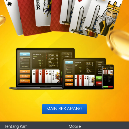
MAIN SEKARANG
Tentang Kami
Mobile